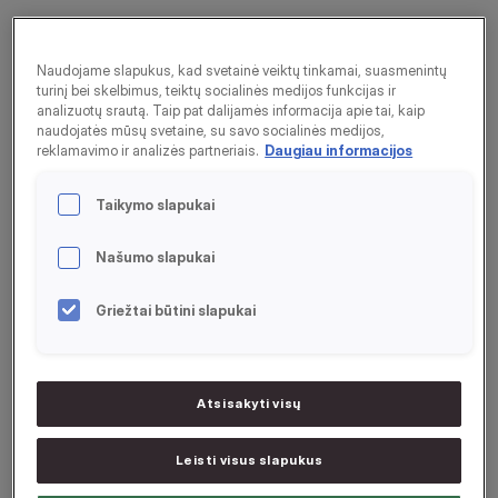
Ar su maistu gauname
Naudojame slapukus, kad svetainė veiktų tinkamai, suasmenintų
turinį bei skelbimus, teiktų socialinės medijos funkcijas ir
pakankamai vitaminų ir
analizuotų srautą. Taip pat dalijamės informacija apie tai, kaip
naudojatės mūsų svetaine, su savo socialinės medijos,
mineralų?
reklamavimo ir analizės partneriais.
Daugiau informacijos
Taikymo slapukai
Paradoksas – apie sveiką mitybą kalbama daug ir išsamiai,
tačiau mūsų mitybos įpročiai vis tiek blogėja. Lietuvos
Našumo slapukai
1
mitybos specialistų atlikti naujausi tyrimai
rodo, kad
daugumos mūsų šalies gyventojų mityba yra nepilnavertė,
Griežtai būtini slapukai
rinkdamiesi maistą labiau galvojame apie kainą nei apie
kokybę ir sveikatą. Kasdieniame racione yra per mažai
ląstelienos, vaisių ir daržovių, per daug cukraus ir sočiųjų
Atsisakyti visų
riebalų.
JAV atsitiktinės atrankos būdu atliktas masinis tyrimas
Leisti visus slapukus
atskleidžia šokiruojančius faktus. Nustatyta, kad žmonės su