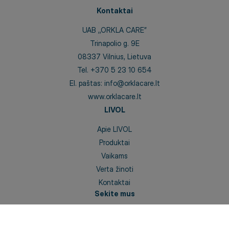
Kontaktai
UAB ,,ORKLA CARE”
Trinapolio g. 9E
08337 Vilnius, Lietuva
Tel.
+370 5 23 10 654
El. paštas:
info@orklacare.lt
www.orklacare.lt
LIVOL
Apie LIVOL
Produktai
Vaikams
Verta žinoti
Kontaktai
Sekite mus
Facebook
Instagram