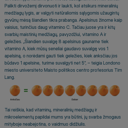
Palikti dirvožemį dirvonuoti ir laukti, kol atsikurs mineralinių
medžiagų lygis, ar valgyti natūraliomis sąlygomis užaugintų
gyvūnų mėsą šiandien tikra prabanga. Apelsinus žinome kaip
vaisius, turinčius daug vitamino C. Tačiau juose yra ir kitų
svarbių maistinių medžiagų, pavyzdžiui, vitamino A ir
geležies. „Šiandien suvalgę 8 apelsinus gauname tiek
vitamino A, kiek mūsų seneliai gaudavo suvalgę vos 1
apelsiną, o norėdami gauti tiek geležies, kiek anksčiau jos
būdavo 1 apelsine, turime suvalgyti net 5“, – teigia Londono
miesto universiteto Maisto politikos centro profesorius Tim
Lang.
Tai reiškia, kad vitaminų, mineralinių medžiagų ir
mikroelementų papildai mums yra būtini, jų svarba žmogaus
mityboje neabejotina, o vaidmuo didžiulis.