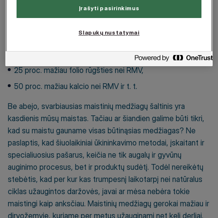
maistu gauna:
Įrašyti pasirinkimus
2
25-50 proc. mažiau vitamino A nei RMV,
Slapukų nustatymai
25 proc. mažiau vitamino C nei RMV,
80-90 proc. mažiau vitamino E nei RMV,
25 proc. mažiau folio rūgšties nei RMV,
50 proc. mažiau kalcio nei RMV ir t. t.
Be abejo, svarbiausias maistinių medžiagų šaltinis yra
kasdienis mūsų maistas. Tačiau ar šiandien galime būti tikri,
kad su maistu gauname visas būtinąsias medžiagas? Ne
paslaptis, kad šiuolaikiniai ūkininkavimo metodai, įskaitant ir
specialiuosius pašarus, keičia ne tik augalų ir gyvūnų
auginimo procesus, bet ir produktų sudėtį. Todėl nereikėtų
stebėtis, kad per kur kas trumpesnį laikotarpį nei natūralus
ciklas užaugintos daržovės, javai ar mėsa nebėra tokie
maistingi kaip anksčiau. Maistinių medžiagų gerokai mažiau ir
dirvožemyje, kuriame per metus užauginami net keli derliai.