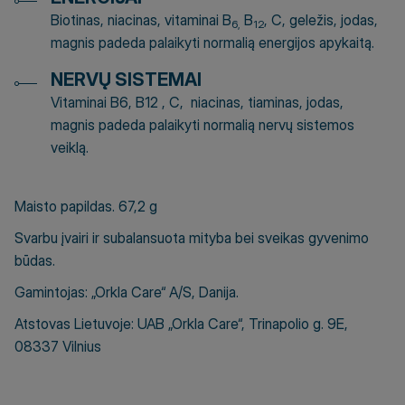
Biotinas, niacinas, vitaminai B
B
, C, geležis, jodas,
6,
12
magnis padeda palaikyti normalią energijos apykaitą.
NERVŲ SISTEMAI
Vitaminai B6, B12 , C, niacinas, tiaminas, jodas,
magnis padeda palaikyti normalią nervų sistemos
veiklą.
Maisto papildas. 67,2 g
Svarbu įvairi ir subalansuota mityba bei sveikas gyvenimo
būdas.
Gamintojas: „Orkla Care“ A/S, Danija.
Atstovas Lietuvoje: UAB „Orkla Care“, Trinapolio g. 9E,
08337 Vilnius