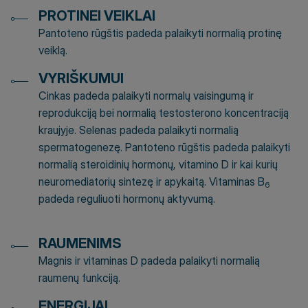
PROTINEI VEIKLAI
Pantoteno rūgštis padeda palaikyti normalią protinę
veiklą.
VYRIŠKUMUI
Cinkas padeda palaikyti normalų vaisingumą ir
reprodukciją bei normalią testosterono koncentraciją
kraujyje. Selenas padeda palaikyti normalią
spermatogenezę. Pantoteno rūgštis padeda palaikyti
normalią steroidinių hormonų, vitamino D ir kai kurių
neuromediatorių sintezę ir apykaitą. Vitaminas B
6
padeda reguliuoti hormonų aktyvumą.
RAUMENIMS
Magnis ir vitaminas D padeda palaikyti normalią
raumenų funkciją.
ENERGIJAI