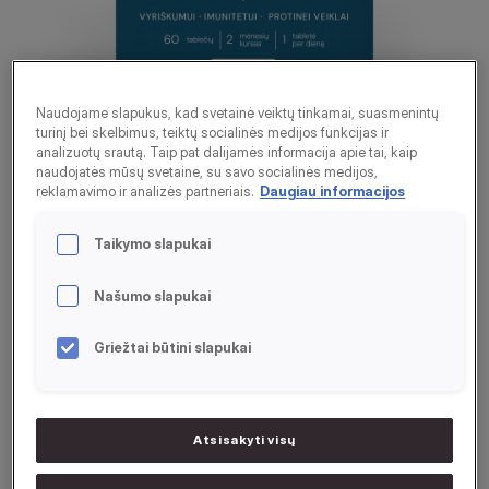
Naudojame slapukus, kad svetainė veiktų tinkamai, suasmenintų
turinį bei skelbimus, teiktų socialinės medijos funkcijas ir
analizuotų srautą. Taip pat dalijamės informacija apie tai, kaip
naudojatės mūsų svetaine, su savo socialinės medijos,
LIVOL MULTI vitaminai
reklamavimo ir analizės partneriais.
Daugiau informacijos
vyrams, 60 tabl.
Taikymo slapukai
Imunitetui
Našumo slapukai
Vyriškumui
Protinei veiklai
Griežtai būtini slapukai
60
Tabl.
1 tabletė per dieną - 2 mėnesių kursas!
Atsisakyti visų
Aukštos kokybės Danijos ekspertų sukurtas 22 vitaminų ir
mineralinių medžiagų kompleksas vyrams.