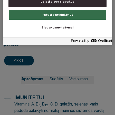
Leisti visus slapukus
Livol produktai pagaminti taikant pažangią EC
(Enteric
Coating)
technologiją. Sudedamosios dalys dengiamos
Įrašyti pasirinkimus
specialiu sluoksniu, kuris apsaugo nuo skrandžio rūgšties
poveikio, todėl medžiagos atsipalaiduoja ir išsiskiria toje
Slapukų nustatymai
vietoje, kurioje geriausiai įsisavinamos. Taip užtikrinamas
maksimalus sudedamųjų dalių pasisavinimas bei fiziologinis
poveikis.
PIRKTI
Aprašymas
Sudėtis
Vartojimas
IMUNITETUI
Vitaminai A, B
B
, C, D, geležis, selenas, varis
6,
12
padeda palaikyti normalią imuninės sistemos veiklą.