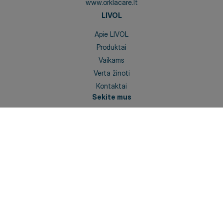
www.orklacare.lt
LIVOL
Apie LIVOL
Produktai
Vaikams
Verta žinoti
Kontaktai
Sekite mus
Facebook
Instagram