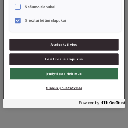
Plačiau
Našumo slapukai
Griežtai būtini slapukai
Atsisakyti visų
Leisti visus slapukus
Įrašyti pasirinkimus
Slapukų nustatymai