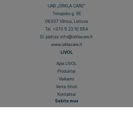
UAB ,,ORKLA CARE”
Trinapolio g. 9E
08337 Vilnius, Lietuva
Tel.
+370 5 23 10 654
El. paštas:
info@orklacare.lt
www.orklacare.lt
LIVOL
Apie LIVOL
Produktai
Vaikams
Verta žinoti
Kontaktai
Sekite mus
Facebook
Instagram