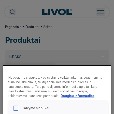
Pagrindinis
Produktai
Šeimai
Produktai
Filtruoti
LIVOL MULTI
Naudojame slapukus, kad svetainė veiktų tinkamai, suasmenintų
vitaminai visai
turinį bei skelbimus, teiktų socialinės medijos funkcijas ir
šeimai, 90 tabl.
analizuotų srautą. Taip pat dalijamės informacija apie tai, kaip
naudojatės mūsų svetaine, su savo socialinės medijos,
Imunitetui
reklamavimo ir analizės partneriais.
Daugiau informacijos
Protinei veiklai
Kaulams ir dantims
Taikymo slapukai